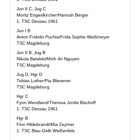
Jun II C, Jug C
Moritz Engeslkircher/Hannah Berger
1. TSC Dessau 1961
Jun I B
Anton Fridolin Puchta/Frida Sophie Weißmeyer
TSC Magdeburg
Jun II B, Jug B
Nikola Batalski/Minh An Nguyen
TSC Magdeburg
Jug D, Hgr D
Tobias Luther/Pia Bliesener
TSC Magdeburg
Hgr C
Fynn Wendland/Theresa Jordis Bischoff
1. TSC Dessau 1961
Hgr B
Finn Hildebrandt/Mia Zeymer
1. TSC Blau-Gelb Weißenfels